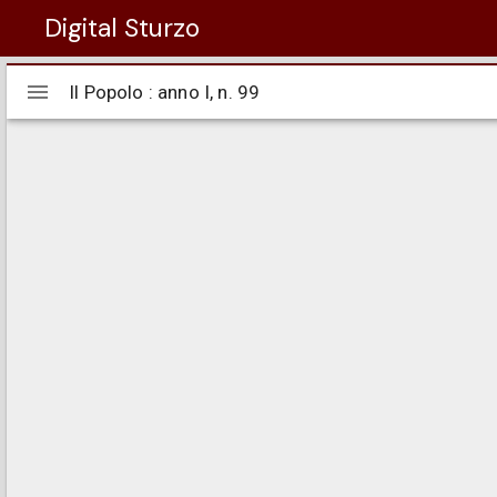
Digital Sturzo
Visualizzatore
Il Popolo : anno I, n. 99
Il Popolo : anno I, n. 99
Mirador