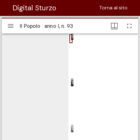
Digital Sturzo
Torna al sito
Visualizzatore
Il Popolo : anno I, n. 93
Il Popolo : anno I, n. 93
Mirador
pagina 1
pagina 2
pagina 3
pagina 4