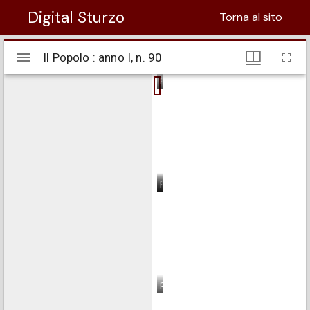
Digital Sturzo
Torna al sito
Visualizzatore
Il Popolo : anno I, n. 90
Il Popolo : anno I, n. 90
Mirador
pagina 1
pagina 2
pagina 3
pagina 4