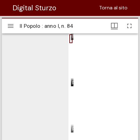
Digital Sturzo
Torna al sito
Visualizzatore
Il Popolo : anno I, n. 84
Il Popolo : anno I, n. 84
Mirador
pagina 1
pagina 2
pagina 3
pagina 4