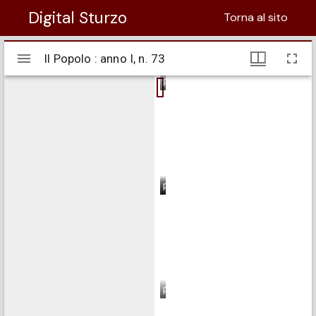
Digital Sturzo
Torna al sito
Visualizzatore
Il Popolo : anno I, n. 73
Il Popolo : anno I, n. 73
Mirador
pagina 1
pagina 2
pagina 3
pagina 4