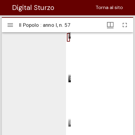
Digital Sturzo
Torna al sito
Visualizzatore
Il Popolo : anno I, n. 57
Il Popolo : anno I, n. 57
Mirador
pagina 1
pagina 2
pagina 3
pagina 4