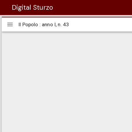
Digital Sturzo
Visualizzatore
Il Popolo : anno I, n. 43
Il Popolo : anno I, n. 43
Mirador