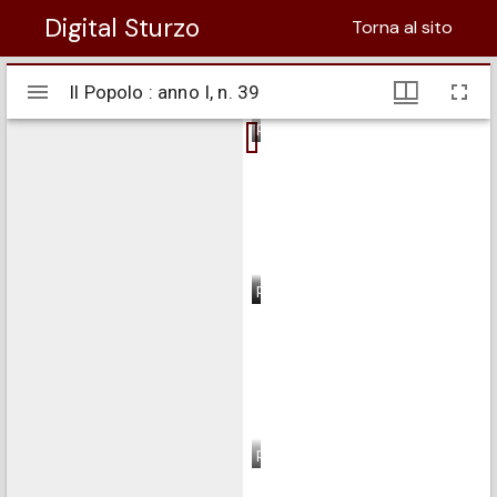
Digital Sturzo
Torna al sito
Visualizzatore
Il Popolo : anno I, n. 39
Il Popolo : anno I, n. 39
Mirador
pagina 1
pagina 2
pagina 3
pagina 4