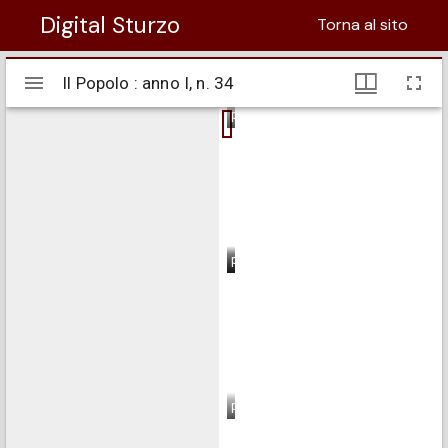
Digital Sturzo
Torna al sito
Visualizzatore
Il Popolo : anno I, n. 34
Il Popolo : anno I, n. 34
Mirador
pagina 1
pagina 2
pagina 3
pagina 4