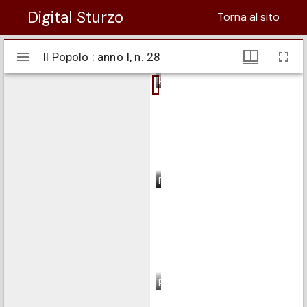
Digital Sturzo
Torna al sito
Visualizzatore
Il Popolo : anno I, n. 28
Il Popolo : anno I, n. 28
Mirador
pagina 1
pagina 2
pagina 3
pagina 4