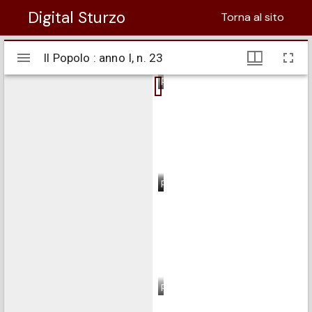
Digital Sturzo
Torna al sito
Visualizzatore
Il Popolo : anno I, n. 23
Il Popolo : anno I, n. 23
Mirador
pagina 1
pagina 2
pagina 3
pagina 4