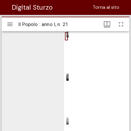
Digital Sturzo
Torna al sito
Visualizzatore
Il Popolo : anno I, n. 21
Il Popolo : anno I, n. 21
Mirador
pagina 1
pagina 2
pagina 3
pagina 4