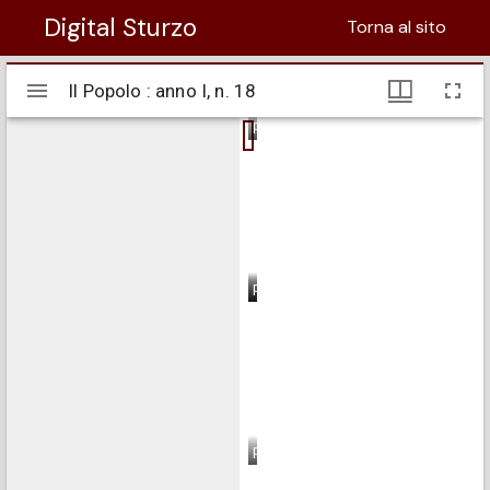
Digital Sturzo
Torna al sito
Visualizzatore
Il Popolo : anno I, n. 18
Il Popolo : anno I, n. 18
Mirador
pagina 1
pagina 2
pagina 3
pagina 4