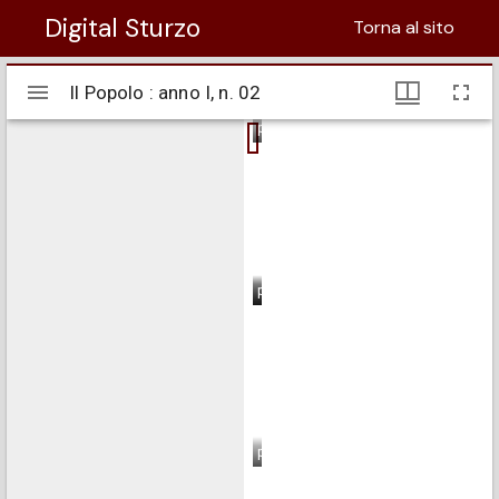
Digital Sturzo
Torna al sito
Visualizzatore
Il Popolo : anno I, n. 02
Il Popolo : anno I, n. 02
Mirador
pagina 1
pagina 2
pagina 3
pagina 4