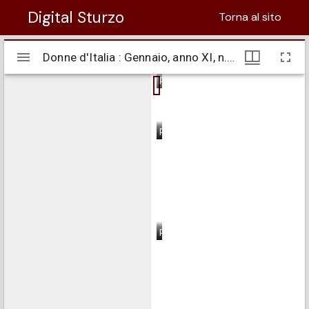
Digital Sturzo
Torna al sito
Visualizzatore
Donne d'Italia : Gennaio, anno XI, n. 01
Donne d'Italia : Gennaio, anno XI, n. 01
Mirador
pagina 1
pagina 2
pagina 3
pagina 4
pagina 5