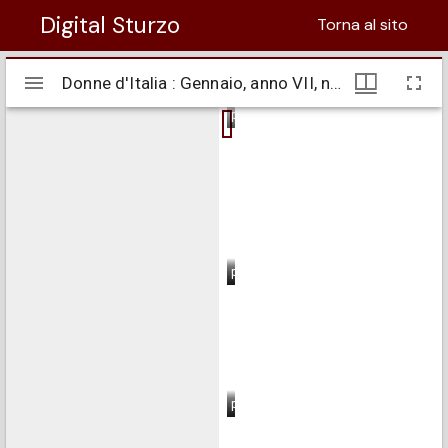
Digital Sturzo
Torna al sito
Visualizzatore
Donne d'Italia : Gennaio, anno VII, n. 01
Donne d'Italia : Gennaio, anno VII, n. 01
Mirador
pagina 1
pagina 2
pagina 3
pagina 4
pagina 5