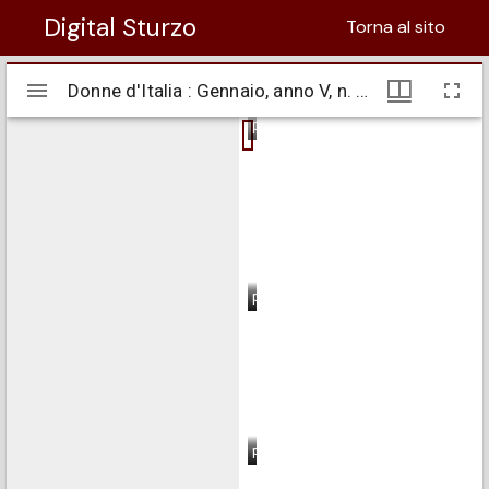
Digital Sturzo
Torna al sito
Visualizzatore
Donne d'Italia : Gennaio, anno V, n. 01
Donne d'Italia : Gennaio, anno V, n. 01
Mirador
pagina 1
pagina 2
pagina 3
pagina 4
pagina 5