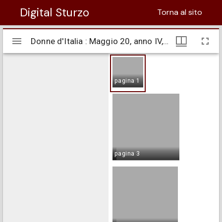
Digital Sturzo
Torna al sito
Visualizzatore
Donne d'Italia : Maggio 20, anno IV, n. 04
Donne d'Italia : Maggio 20, anno IV, n. 04
Mirador
pagina 1
pagina 2
pagina 3