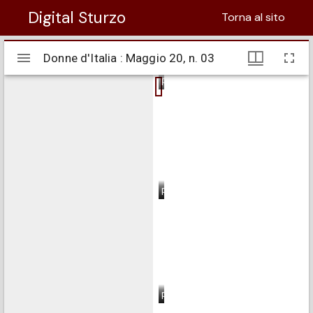
Digital Sturzo
Torna al sito
Visualizzatore
Donne d'Italia : Maggio 20, n. 03
Donne d'Italia : Maggio 20, n. 03
Mirador
pagina 1
pagina 2
pagina 3
pagina 4
pagina 5