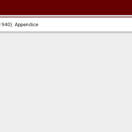
-1940). Appendice
-1940). Appendice