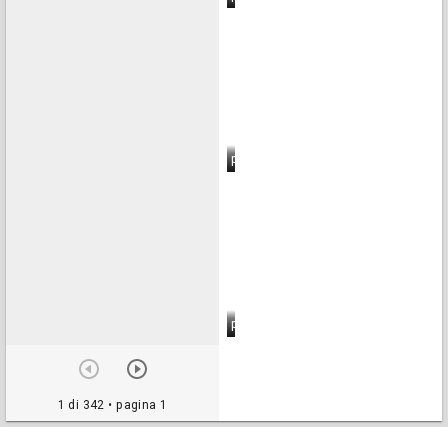
pagina 6
pagina 7
pagina 8
pagina 9
1 di 342
• pagina 1