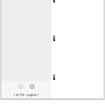
pagina 6
pagina 7
pagina 8
pagina 9
1 di 276
• pagina 1