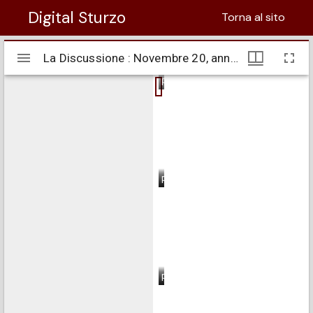
Digital Sturzo
Torna al sito
Visualizzatore
La Discussione : Novembre 20, anno III, n. 100
La Discussione : Novembre 20, anno III, n. 100
Mirador
pagina 1
pagina 2
pagina 3
pagina 4
pagina 5