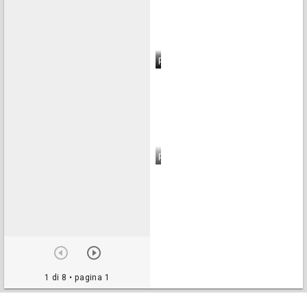
pagina 6
pagina 7
pagina 8
1 di 8
• pagina 1