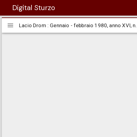
Digital Sturzo
Visualizzatore
Lacio Drom : Gennaio - febbraio 1980, anno XVI, n
Lacio Drom : Gennaio - febbraio 1980, anno XVI, n
Mirador