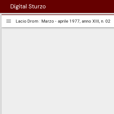
Digital Sturzo
Visualizzatore
Lacio Drom : Marzo - aprile 1977, anno XIII, n. 02
Lacio Drom : Marzo - aprile 1977, anno XIII, n. 02
Mirador