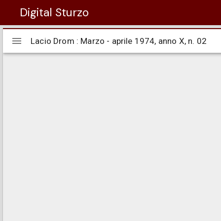
Digital Sturzo
Visualizzatore
Lacio Drom : Marzo - aprile 1974, anno X, n. 02
Lacio Drom : Marzo - aprile 1974, anno X, n. 02
Mirador