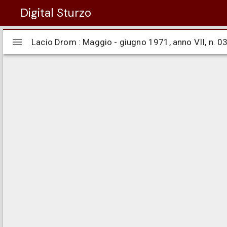
Digital Sturzo
Visualizzatore
Lacio Drom : Maggio - giugno 1971, anno VII, n. 0
Lacio Drom : Maggio - giugno 1971, anno VII, n. 0
Mirador