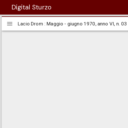
Digital Sturzo
Visualizzatore
Lacio Drom : Maggio - giugno 1970, anno VI, n. 03
Lacio Drom : Maggio - giugno 1970, anno VI, n. 03
Mirador