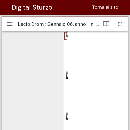
Digital Sturzo
Torna al sito
Visualizzatore
Lacio Drom : Gennaio 06, anno I, n. 01
Lacio Drom : Gennaio 06, anno I, n. 01
Mirador
pagina 1
pagina 2
pagina 3
pagina 4
pagina 5