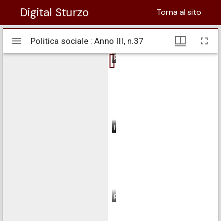
Digital Sturzo
Torna al sito
Visualizzatore
Politica sociale : Anno III, n.37
Politica sociale : Anno III, n.37
Mirador
pagina 1
pagina 2
pagina 3
pagina 4