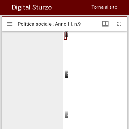
Digital Sturzo
Torna al sito
Visualizzatore
Politica sociale : Anno III, n.9
Politica sociale : Anno III, n.9
Mirador
pagina 1
pagina 2
pagina 3
pagina 4