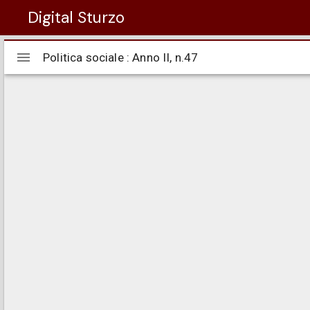
Digital Sturzo
Visualizzatore
Politica sociale : Anno II, n.47
Politica sociale : Anno II, n.47
Mirador