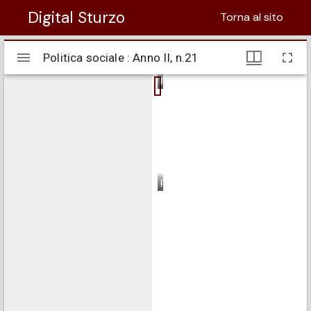
Digital Sturzo
Torna al sito
Visualizzatore
Politica sociale : Anno II, n.21
Politica sociale : Anno II, n.21
Mirador
pagina 1
pagina 2