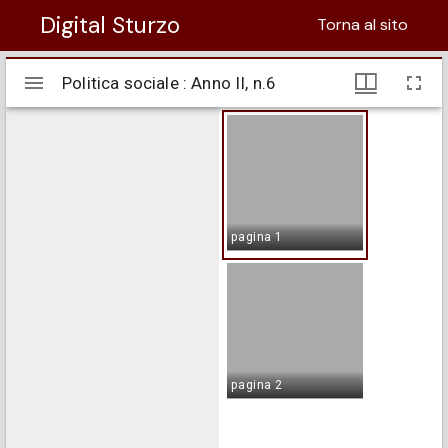
Digital Sturzo
Torna al sito
Visualizzatore
Politica sociale : Anno II, n.6
Politica sociale : Anno II, n.6
Mirador
pagina 1
pagina 2